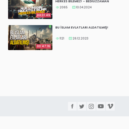
HERKES BİLEMEZ! - BEDİÜZZAMAN
2065
10.04.2024
03:01:49
BU İSLAM EVLATLARI ALDATILMIŞ!
1121
26.12.2023
00:47:16