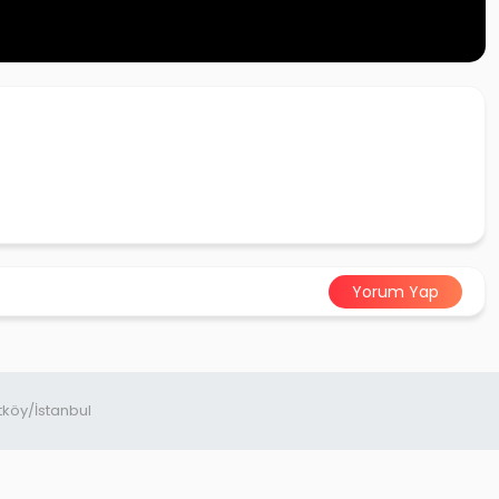
Yorum Yap
tköy/İstanbul