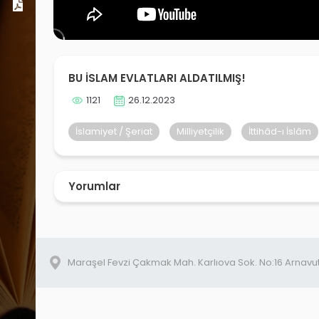
Dosyalar
BU İSLAM EVLATLARI ALDATILMIŞ!
1121
26.12.2023
İslamiyet / Şeriat
Milliyetçilik
İttihâd-ı İslâm
Yorumlar
Maraşel Fevzi Çakmak Mah. Karlıova Sok. No:16 Arnavu