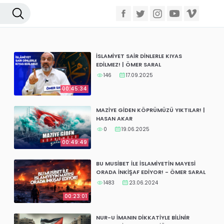
İSLAMİYET SAİR DİNLERLE KIYAS
EDİLMEZ! | ÖMER SARAL
146
17.09.2025
00:45:34
MAZİYE GİDEN KÖPRÜMÜZÜ YIKTILAR! |
HASAN AKAR
0
19.06.2025
00:49:49
BU MUSİBET İLE İSLAMİYETİN MAYESİ
ORADA İNKİŞAF EDİYOR! - ÖMER SARAL
1483
23.06.2024
00:23:01
NUR-U İMANIN DİKKATİYLE BİLİNİR