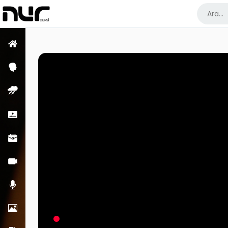
Ana Sayfa
Psikoloji Dersleri
Enfüs Dersleri
Kısa Dersler
Meslek Dersleri
Görüntülü Dersler
Sesli Dersler
Resimler