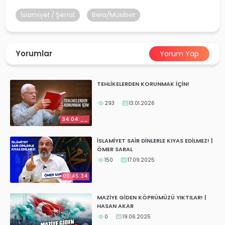
yalar
İslamiyet / Şeriat
Bela/Müsibet
Yorumlar
Yorum Yap
TEHLİKELERDEN KORUNMAK İÇİN!
293
13.01.2026
34:04:__
İSLAMİYET SAİR DİNLERLE KIYAS EDİLMEZ! |
ÖMER SARAL
150
17.09.2025
00:45:34
MAZİYE GİDEN KÖPRÜMÜZÜ YIKTILAR! |
HASAN AKAR
0
19.06.2025