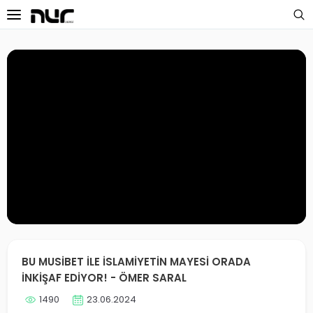
 Sayfa
oloji Dersleri
s Dersleri
 Dersler
ek Dersleri
üntülü Dersler
i Dersler
BU MUSİBET İLE İSLAMİYETİN MAYESİ ORADA
İNKİŞAF EDİYOR! - ÖMER SARAL
imler
1490
23.06.2024