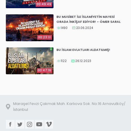
00:49:49
BU MUSİBET İLE İSLAMİYETİN MAYESİ
ORADA İNKİŞAF EDİYOR! - ÖMER SARAL
1490
23.06.2024
00:23:01
BU İSLAM EVLATLARI ALDATILMIŞ!
1122
26.12.2023
00:47:16
Maraşel Fevzi Çakmak Mah. Karlıova Sok. No:16 Arnavutköy/
İstanbul