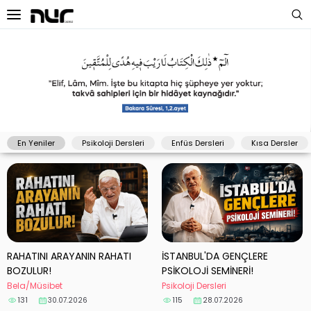
 Sayfa
oloji Dersleri
s Dersleri
En Yeniler
Psikoloji Dersleri
Enfüs Dersleri
Kısa Dersler
 Dersler
ek Dersleri
üntülü Dersler
i Dersler
RAHATINI ARAYANIN RAHATI
İSTANBUL'DA GENÇLERE
BOZULUR!
PSİKOLOJİ SEMİNERİ!
imler
Bela/Müsibet
Psikoloji Dersleri
131
115
30.07.2026
28.07.2026