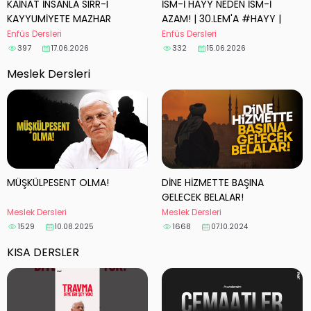
KAİNAT İNSANLA SIRR-I
İSM-İ HAYY NEDEN İSM-İ
KAYYUMİYETE MAZHAR
AZAM! | 30.LEM'A #HAYY |
OLUYOR! 30.LEM'A
TEKİN KURŞUN
Enfüs Dersleri
Enfüs Dersleri
/KAYYUMİYET | Osman
397
332
17.06.2026
15.06.2026
akkaya
Meslek Dersleri
MÜŞKÜLPESENT OLMA!
DİNE HİZMETTE BAŞINA
GELECEK BELALAR!
Meslek Dersleri
Meslek Dersleri
1529
1668
10.08.2025
07.10.2024
KISA DERSLER