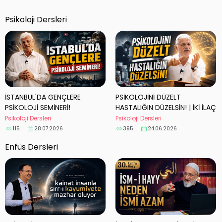
yalar
Psikoloji Dersleri
İSTANBUL'DA GENÇLERE
PSİKOLOJİNİ DÜZELT
PSİKOLOJİ SEMİNERİ!
HASTALIĞIN DÜZELSİN! | İKİ İLAÇ
Psikoloji Dersleri
Psikoloji Dersleri
115
395
28.07.2026
24.06.2026
Enfüs Dersleri