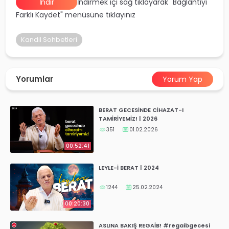
İndir
İndirmek içi sağ tıklayarak "Bağlantıyı
yalar
Farklı Kaydet" menüsüne tıklayınız
Kandil Sohbetleri
Yorumlar
Yorum Yap
BERAT GECESİNDE CİHAZAT-I
TAMİRİYEMİZ! | 2026
351
01.02.2026
00:52:41
LEYLE-İ BERAT | 2024
1244
25.02.2024
00:20:30
ASLINA BAKIŞ REGAİB! #regaibgecesi