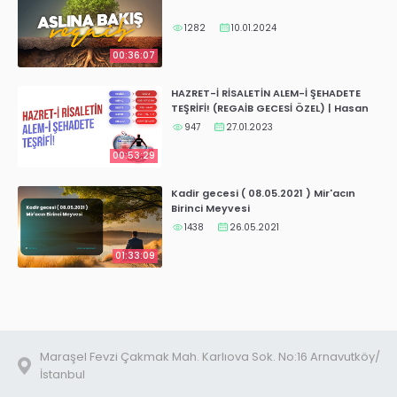
1282
10.01.2024
00:36:07
HAZRET-İ RİSALETİN ALEM-İ ŞEHADETE
TEŞRİFİ! (REGAİB GECESİ ÖZEL) | Hasan
Akar
947
27.01.2023
00:53:29
Kadir gecesi ( 08.05.2021 ) Mir'acın
Birinci Meyvesi
1438
26.05.2021
01:33:09
Maraşel Fevzi Çakmak Mah. Karlıova Sok. No:16 Arnavutköy/
İstanbul