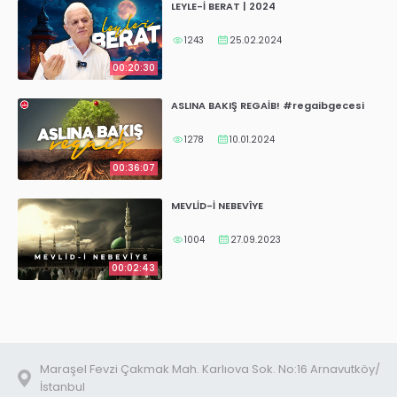
LEYLE-İ BERAT | 2024
1243
25.02.2024
00:20:30
ASLINA BAKIŞ REGAİB! #regaibgecesi
1278
10.01.2024
00:36:07
MEVLİD-İ NEBEVÎYE
1004
27.09.2023
00:02:43
Maraşel Fevzi Çakmak Mah. Karlıova Sok. No:16 Arnavutköy/
İstanbul