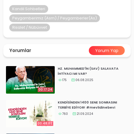
yalar
Kandil Sohbetleri
Peygamberimiz (Asm) / Peygamberler(As)
Risalet / Nübüvvet
Yorumlar
Yorum Yap
HZ. MUHAMMED'İN (SAV) SALAVATA
İHTİYACI MI VAR?
175
06.08.2025
00:17:24
KENDİSİNDEN 1400 SENE SONRASINI
TERBİYE EDİYOR! #mevlidinebevi
760
21.09.2024
00:48:02