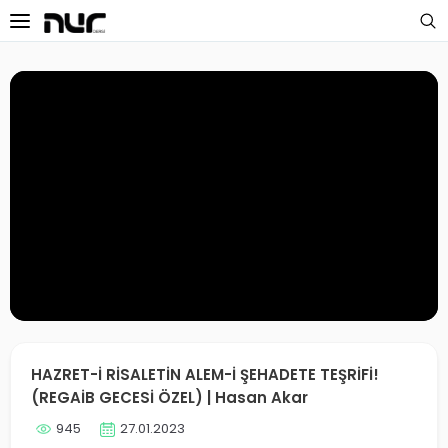
 Sayfa
oloji Dersleri
s Dersleri
 Dersler
ek Dersleri
üntülü Dersler
i Dersler
HAZRET-İ RİSALETİN ALEM-İ ŞEHADETE TEŞRİFİ!
(REGAİB GECESİ ÖZEL) | Hasan Akar
imler
945
27.01.2023