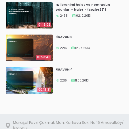
Hz İbrahimi halet ve nemrudun
odunları - halet - (Sozler261)
2458
02.12.2013
01:19:09
FİRAVUN 5
2216
12.08.2013
01:53:48
FİRAVUN 4
2216
11.08.2013
00:18:31
Maraşel Fevzi Çakmak Mah. Karlıova Sok. No:16 Arnavutköy/
İstanbul