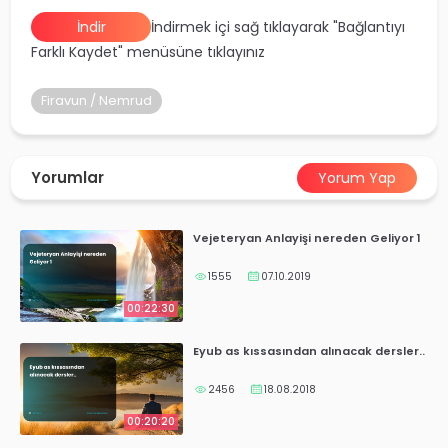
yalar
İndir
İndirmek içi sağ tıklayarak "Bağlantıyı
Farklı Kaydet" menüsüne tıklayınız
Firavun / Nemrud
Yorumlar
Yorum Yap
Vejeteryan Anlayişi nereden Geliyor 1
1555
07.10.2019
00:22:30
Eyub as kıssasından alınacak dersler..
2456
18.08.2018
00:20:20