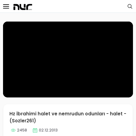
 Sayfa
oloji Dersleri
s Dersleri
 Dersler
ek Dersleri
üntülü Dersler
i Dersler
Hz İbrahimi halet ve nemrudun odunları - halet -
(Sozler261)
imler
2458
02.12.2013