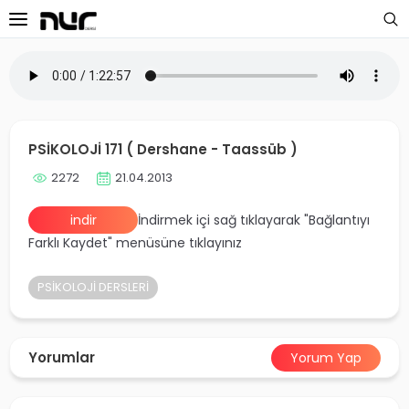
 Sayfa
oloji Dersleri
PSİKOLOJİ 171 ( Dershane - Taassüb )
s Dersleri
2272
21.04.2013
 Dersler
indir
İndirmek içi sağ tıklayarak "Bağlantıyı
Farklı Kaydet" menüsüne tıklayınız
ek Dersleri
PSİKOLOJİ DERSLERİ
üntülü Dersler
i Dersler
Yorumlar
Yorum Yap
imler