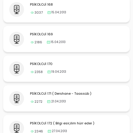
yalar
PSİKOLOJİ 168
3037
15.04.2013
PSİKOLOJİ 169
2186
15.04.2013
PSİKOLOJİ 170
2358
19.04.2013
PSİKOLOJİ 171 ( Dershane - Taassüb )
2272
21.04.2013
PSİKOLOJİ 172 ( Bilgi esir,ilim hürr eder )
2346
27.04.2013