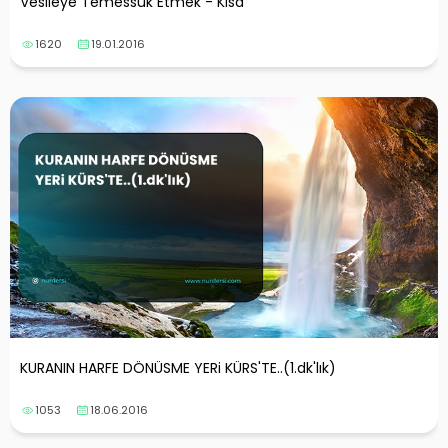
Vesileye Temessük Etmek - Kısa
1620
19.01.2016
KURANIN HARFE DÖNÜSME YERi KÜRS'TE..(1.dk'lık)
1053
18.06.2016