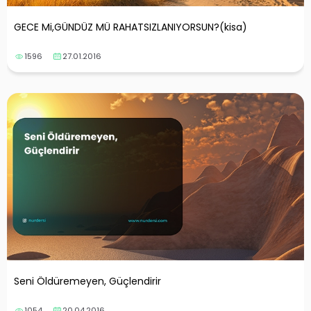
GECE Mi,GÜNDÜZ MÜ RAHATSIZLANIYORSUN?(kisa)
1596
27.01.2016
Seni Öldüremeyen, Güçlendirir
1054
20.04.2016