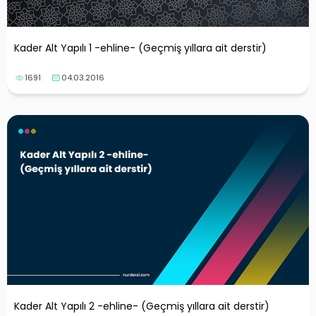
yalar
Kader Alt Yapılı 1 -ehline- (Geçmiş yıllara ait derstir)
1691
04.03.2016
Kader Alt Yapılı 2 -ehline- (Geçmiş yıllara ait derstir)