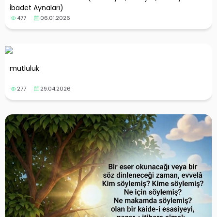
İbadet Aynaları)
477
06.01.2026
mutluluk
277
29.04.2026