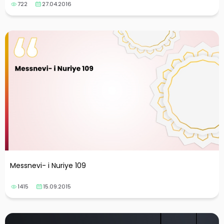
722
27.04.2016
Messnevi- i Nuriye 109
1415
15.09.2015