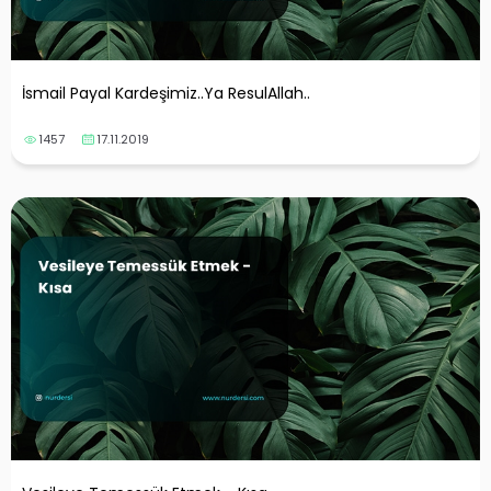
İsmail Payal Kardeşimiz..Ya ResulAllah..
1457
17.11.2019