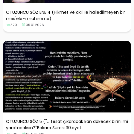
OTUZUNCU SÖZ ENE 4 (Hikmet ve akıl ile halledilmeyen bir
mes'ele-i mühimme)
320
05.01.2026
OTUZUNCU SÖZ 5 (''... fesat çıkaracak kan dökecek birini mi
yaratacaksın?''Bakara Suresi 30.ayet