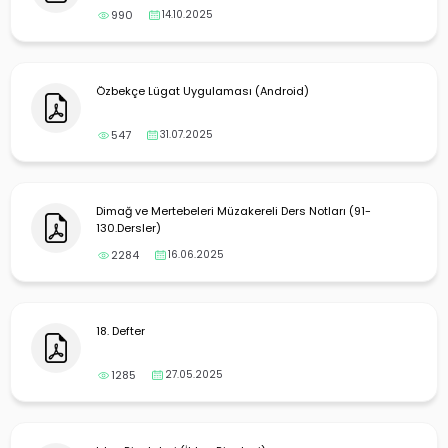
990
14.10.2025
Özbekçe Lügat Uygulaması (Android)
547
31.07.2025
Dimağ ve Mertebeleri Müzakereli Ders Notları (91-
130.Dersler)
2284
16.06.2025
18. Defter
1285
27.05.2025