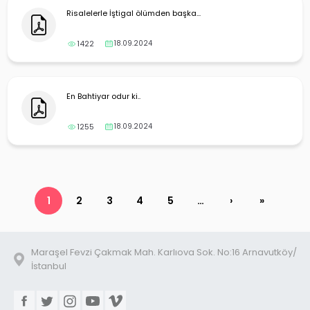
Risalelerle İştigal ölümden başka...
1422
18.09.2024
En Bahtiyar odur ki..
1255
18.09.2024
1
2
3
4
5
…
›
»
Maraşel Fevzi Çakmak Mah. Karlıova Sok. No:16 Arnavutköy/
İstanbul