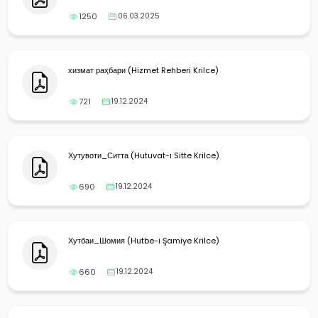
1250
06.03.2025
хизмат раҳбари (Hizmet Rehberi Krilce)
721
19.12.2024
Хутувоти_Ситта (Hutuvat-ı Sitte Krilce)
690
19.12.2024
Хутбаи_Шомия (Hutbe-i Şamiye Krilce)
660
19.12.2024