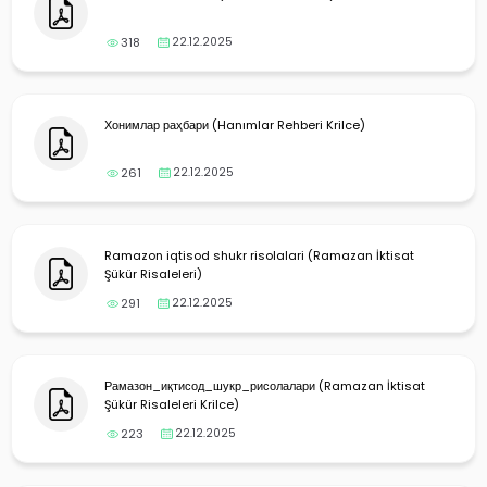
318
22.12.2025
Хонимлар раҳбари (Hanımlar Rehberi Krilce)
261
22.12.2025
Ramazon iqtisod shukr risolalari (Ramazan İktisat
Şükür Risaleleri)
291
22.12.2025
Рамазон_иқтисод_шукр_рисолалари (Ramazan İktisat
Şükür Risaleleri Krilce)
223
22.12.2025