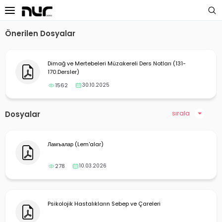
Önerilen Dosyalar
 Sayfa
Dimağ ve Mertebeleri Müzakereli Ders Notları (131-
oloji Dersleri
170.Dersler)
1562
30.10.2025
s Dersleri
 Dersler
sırala
Dosyalar
ek Dersleri
Ламъалар (Lem'alar)
üntülü Dersler
278
10.03.2026
i Dersler
imler
Psikolojik Hastalıkların Sebep ve Çareleri