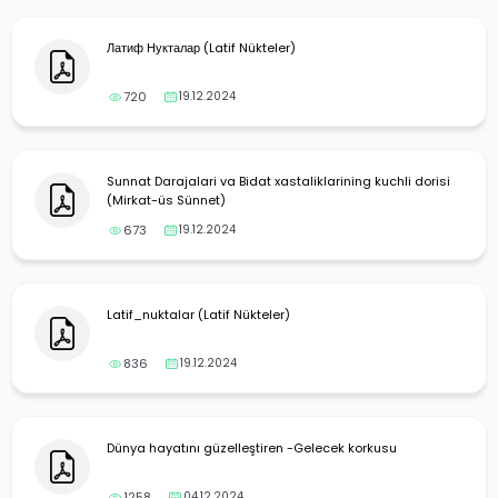
Латиф Нукталар (Latif Nükteler)
720
19.12.2024
Sunnat Darajalari va Bidat xastaliklarining kuchli dorisi
(Mirkat-üs Sünnet)
673
19.12.2024
Latif_nuktalar (Latif Nükteler)
836
19.12.2024
Dünya hayatını güzelleştiren -Gelecek korkusu
1258
04.12.2024