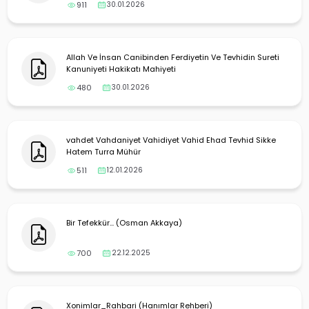
yalar
911
30.01.2026
Allah Ve İnsan Canibinden Ferdiyetin Ve Tevhidin Sureti
Kanuniyeti Hakikatı Mahiyeti
480
30.01.2026
vahdet Vahdaniyet Vahidiyet Vahid Ehad Tevhid Sikke
Hatem Turra Mühür
511
12.01.2026
Bir Tefekkür... (Osman Akkaya)
700
22.12.2025
Xonimlar_Rahbari (Hanımlar Rehberi)