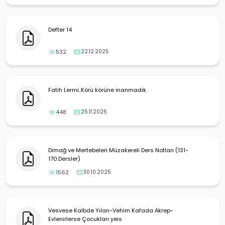
Defter 14
532
22.12.2025
Fatih Lermi..Körü körüne inanmadık
448
25.11.2025
Dimağ ve Mertebeleri Müzakereli Ders Notları (131-
170.Dersler)
1562
30.10.2025
Vesvese Kalbde Yılan-Vehim Kafada Akrep-
Evlenirlerse Çocukları yeis