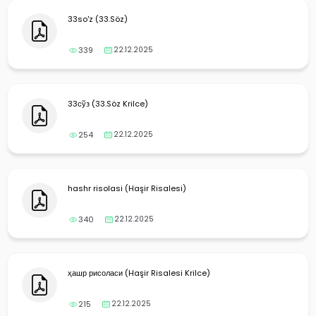
33so'z (33.Söz)
339
22.12.2025
33сўз (33.Söz Krilce)
254
22.12.2025
hashr risolasi (Haşir Risalesi)
340
22.12.2025
ҳашр рисоласи (Haşir Risalesi Krilce)
215
22.12.2025