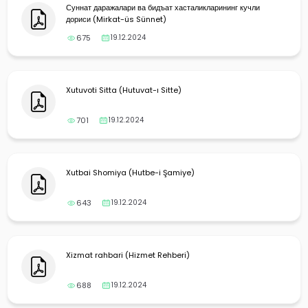
Суннат даражалари ва бидъат хасталикларининг кучли
дориси (Mirkat-üs Sünnet)
675
19.12.2024
Xutuvoti Sitta (Hutuvat-ı Sitte)
701
19.12.2024
Xutbai Shomiya (Hutbe-i Şamiye)
643
19.12.2024
Xizmat rahbari (Hizmet Rehberi)
688
19.12.2024