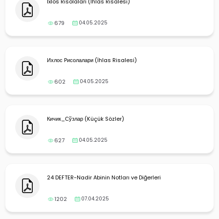
Ixlos Risolalari (İhlas Risalesi)
679
04.05.2025
Ихлос Pисолалари (İhlas Risalesi)
602
04.05.2025
Кичик_Сўзлар (Küçük Sözler)
627
04.05.2025
24 DEFTER-Nadir Abinin Notları ve Diğerleri
1202
07.04.2025