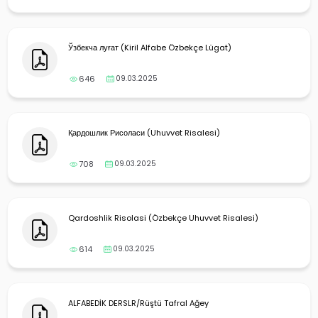
Ўзбекча луғат (Kiril Alfabe Özbekçe Lügat)
646
09.03.2025
Қардошлик Рисоласи (Uhuvvet Risalesi)
708
09.03.2025
Qardoshlik Risolasi (Özbekçe Uhuvvet Risalesi)
614
09.03.2025
ALFABEDİK DERSLR/Rüştü Tafral Ağey