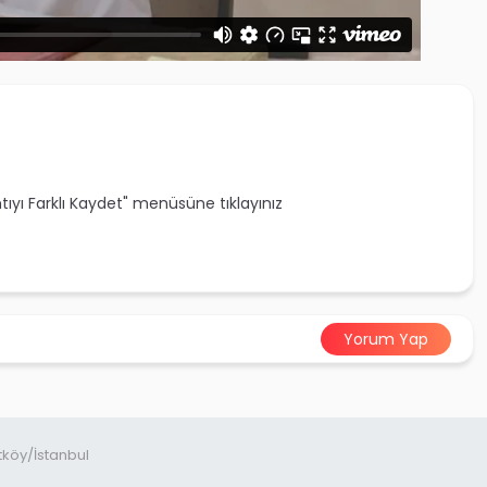
ntıyı Farklı Kaydet" menüsüne tıklayınız
Yorum Yap
tköy/İstanbul