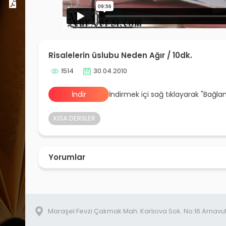
Dosyalar
Risalelerin üslubu Neden Ağır / 10dk.
1514
30.04.2010
İndir
İndirmek içi sağ tıklayarak "Bağla
KISA DERSLER
Yorumlar
Maraşel Fevzi Çakmak Mah. Karlıova Sok. No:16 Arnavu