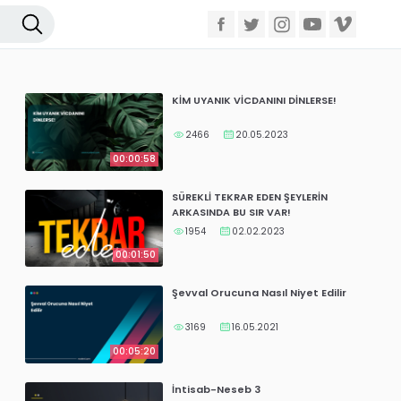
KİM UYANIK VİCDANINI DİNLERSE!
2466
20.05.2023
00:00:58
SÜREKLİ TEKRAR EDEN ŞEYLERİN
ARKASINDA BU SIR VAR!
1954
02.02.2023
00:01:50
Şevval Orucuna Nasıl Niyet Edilir
3169
16.05.2021
00:05:20
İntisab-Neseb 3