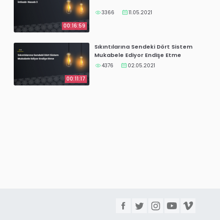
3366
11.05.2021
00:16:59
Sıkıntılarına Sendeki Dört Sistem
Mukabele Ediyor Endişe Etme
4376
02.05.2021
00:11:17