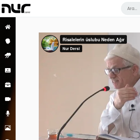
Ana Sayfa
Psikoloji Dersleri
Enfüs Dersleri
Kısa Dersler
Meslek Dersleri
Görüntülü Dersler
Sesli Dersler
Resimler