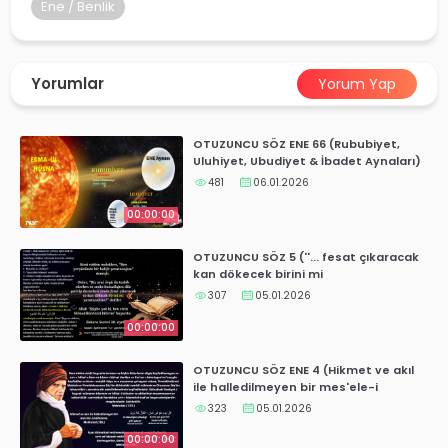
yalar
Ene / Benlik
Yorumlar
Yorum Yap
OTUZUNCU SÖZ ENE 66 (Rububiyet,
Uluhiyet, Ubudiyet & İbadet Aynaları)
481
06.01.2026
00:00:00
OTUZUNCU SÖZ 5 (''... fesat çıkaracak
kan dökecek birini mi
yaratacaksın?''Bakara Suresi 30.ayet
307
05.01.2026
00:00:00
OTUZUNCU SÖZ ENE 4 (Hikmet ve akıl
ile halledilmeyen bir mes'ele-i
mühimme)
323
05.01.2026
00:00:00