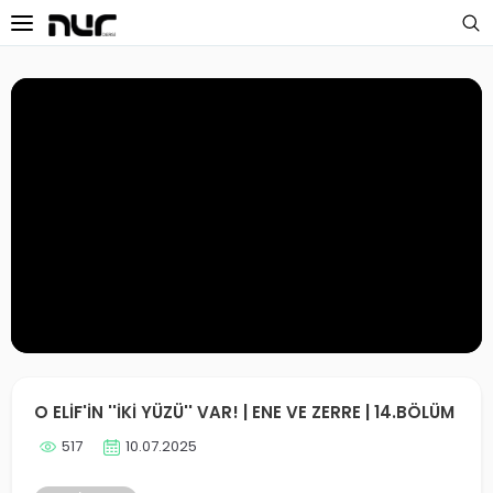
 Sayfa
oloji Dersleri
s Dersleri
 Dersler
ek Dersleri
üntülü Dersler
i Dersler
O ELİF'İN ''İKİ YÜZÜ'' VAR! | ENE VE ZERRE | 14.BÖLÜM
517
10.07.2025
imler