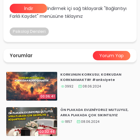
yalar
İndir
İndirmek içi sağ tıklayarak "Bağlantıyı
Farklı Kaydet" menüsüne tıklayınız
Psikoloji Dersleri
Yorumlar
Yorum Yap
KORKUNUN KORKUSU; KORKUDAN
KORKMAMAKTIR! #anksiyete
3992
08.06.2024
00:06:41
ÖN PLAKADA EVLENİYORUZ MUTLUYUZ,
ARKA PLAKADA ÇOK SIKINTILIYIZ
BOŞANIYORUZ!
1857
08.06.2024
00:32:46