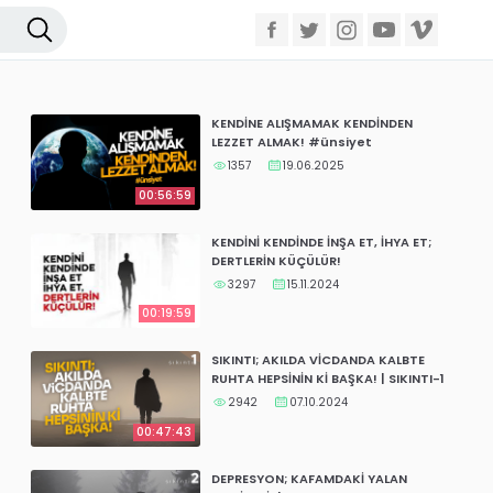
KENDİNE ALIŞMAMAK KENDİNDEN
LEZZET ALMAK! #ünsiyet
1357
19.06.2025
00:56:59
KENDİNİ KENDİNDE İNŞA ET, İHYA ET;
DERTLERİN KÜÇÜLÜR!
3297
15.11.2024
00:19:59
SIKINTI; AKILDA VİCDANDA KALBTE
RUHTA HEPSİNİN Kİ BAŞKA! | SIKINTI-1
2942
07.10.2024
00:47:43
DEPRESYON; KAFAMDAKİ YALAN