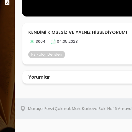
Dosyalar
KENDİMİ KİMSESİZ VE YALNIZ HİSSEDİYORUM!
3004
04.05.2023
Psikoloji Dersleri
Yorumlar
Maraşel Fevzi Çakmak Mah. Karlıova Sok. No:16 Arnavu