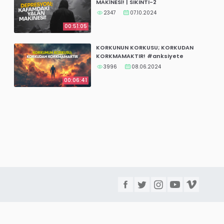
MAKİNESİ! | SIKINTI-2
2347
07.10.2024
00:51:05
KORKUNUN KORKUSU; KORKUDAN
KORKMAMAKTIR! #anksiyete
3996
08.06.2024
00:06:41