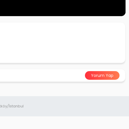
Yorum Yap
tköy/İstanbul