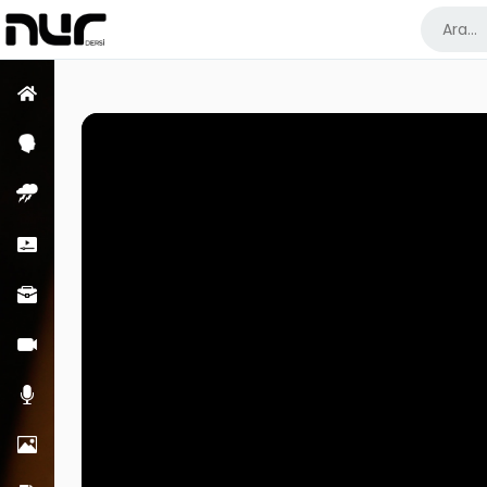
Ana Sayfa
Psikoloji Dersleri
Enfüs Dersleri
Kısa Dersler
Meslek Dersleri
Görüntülü Dersler
Sesli Dersler
Resimler