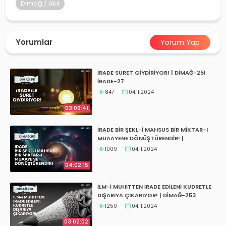
yalar
Dimağ / Akıl
Yorumlar
Yorum Yap
İRADE SURET GİYDİRİYOR! | DİMAĞ-251
İRADE-27
847
04.11.2024
03:06:41
İRADE BİR ŞEKL-İ MAHSUS BİR MİKTAR-I
MUAAYENE DÖNÜŞTÜRENDİR! |
DİMAĞ-252 İRADE-28
1009
04.11.2024
04:02:15
İLM-İ MUHİTTEN İRADE EDİLENİ KUDRETLE
DIŞARIYA ÇIKARIYOR! | DİMAĞ-253
İRADE-29
1250
04.11.2024
03:02:02