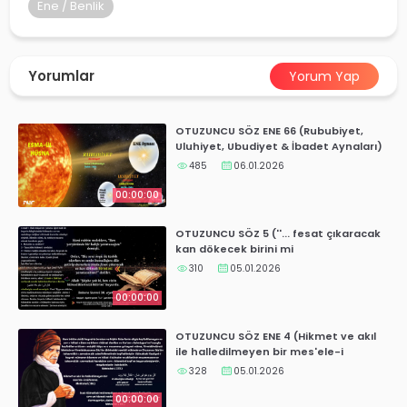
yalar
Ene / Benlik
Yorumlar
Yorum Yap
OTUZUNCU SÖZ ENE 66 (Rububiyet,
Uluhiyet, Ubudiyet & İbadet Aynaları)
485
06.01.2026
00:00:00
OTUZUNCU SÖZ 5 (''... fesat çıkaracak
kan dökecek birini mi
yaratacaksın?''Bakara Suresi 30.ayet
310
05.01.2026
00:00:00
OTUZUNCU SÖZ ENE 4 (Hikmet ve akıl
ile halledilmeyen bir mes'ele-i
mühimme)
328
05.01.2026
00:00:00