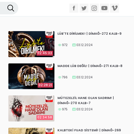
LÜB'TE DİRİLMEK! | DİMAĞ-272 KALB-9
972
03.12.2024
02:45:33
MADDE LÜB DEĞİL! | DİMAĞ-271 KALB-8
796
03.12.2024
02:28:21
MÜTEZELZİL HANE OLAN SADRIM! |
DİMAĞ-270 KALB-7
975
03.12.2024
02:34:58
KALBTEKİ FUAD SİSTEMİ! | DİMAĞ-269