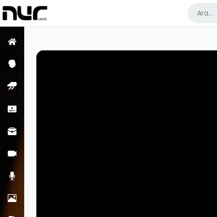
Ana Sayfa
Psikoloji Dersleri
Enfüs Dersleri
Kısa Dersler
Meslek Dersleri
Görüntülü Dersler
Sesli Dersler
Resimler