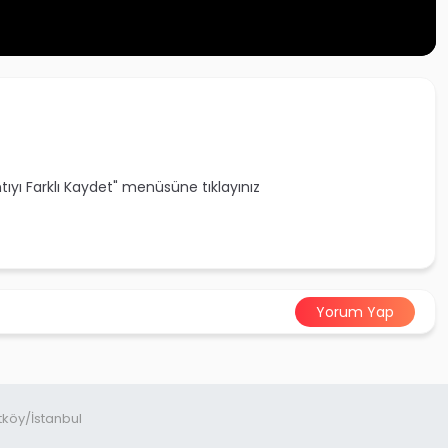
ntıyı Farklı Kaydet" menüsüne tıklayınız
Yorum Yap
tköy/İstanbul