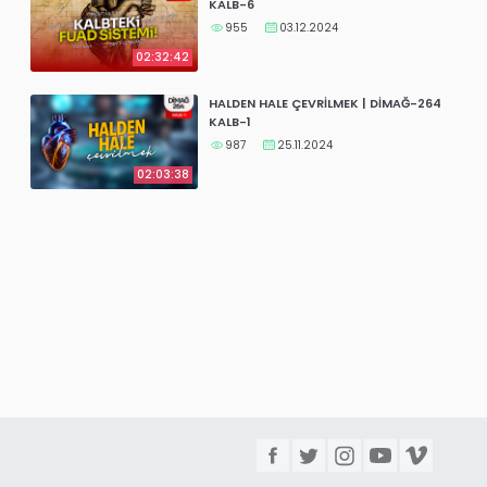
KALB-6
955
03.12.2024
02:32:42
HALDEN HALE ÇEVRİLMEK | DİMAĞ-264
KALB-1
987
25.11.2024
02:03:38