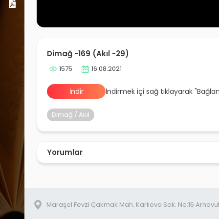
Dosyalar
Dimağ -169 (Akıl -29)
1575
16.08.2021
İndir
İndirmek içi sağ tıklayarak "Bağla
Dimağ / Akıl
Yorumlar
Maraşel Fevzi Çakmak Mah. Karlıova Sok. No:16 Arnavu