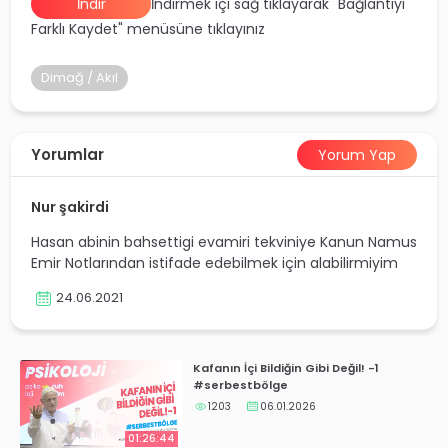
İndir
İndirmek içi sağ tıklayarak "Bağlantıyı
yalar
Farklı Kaydet" menüsüne tıklayınız
Dimağ / Akıl
Yorumlar
Yorum Yap
Nur şakirdi
Hasan abinin bahsettigi evamiri tekviniye Kanun Namus
Emir Notlarından istifade edebilmek için alabilirmiyim
24.06.2021
Kafanın İçi Bildiğin Gibi Değil! -1
#serbestbölge
1203
06.01.2026
01:26:44