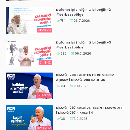
Kafanın İçi Bildiğin Gibi Değil! -2
#serbestbölge
734
06.01.2026
01:28:29
Kafanın İçi Bildiğin Gibi Değil! -3
#serbestbölge
695
06.01.2026
01:19:12
DİMAĞ -298 KALBTEN FİKRE MENFEZ
AÇINIZ! | DİMAĞ-298 KALB-35
184
18.10.2025
02:40:06
DİMAĞ -297 KALBİ VE HİSSİN TEMAYÜLATI
| DİMAĞ 297 - KALB 34
138
11.10.2025
02:35:32