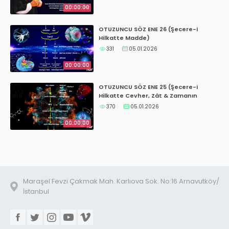
00:00:00
OTUZUNCU SÖZ ENE 26 (Şecere-i
Hilkatte Madde)
331
05.01.2026
00:00:00
OTUZUNCU SÖZ ENE 25 (Şecere-i
Hilkatte Cevher, Zât & Zamanın
Hakikatı)
370
05.01.2026
00:00:00
Maraşel Fevzi Çakmak Mah. Karlıova Sok. No:16 Arnavutköy/
İstanbul