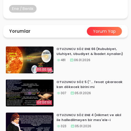
yalar
Ene / Benlik
Yorumlar
Yorum Yap
OTUZUNCU SÖZ ENE 66 (Rububiyet,
Uluhiyet, Ubudiyet & İbadet Aynaları)
481
06.01.2026
00:00:00
OTUZUNCU SÖZ 5 (''... fesat çıkaracak
kan dökecek birini mi
yaratacaksın?''Bakara Suresi 30.ayet
307
05.01.2026
00:00:00
OTUZUNCU SÖZ ENE 4 (Hikmet ve akıl
ile halledilmeyen bir mes'ele-i
mühimme)
323
05.01.2026