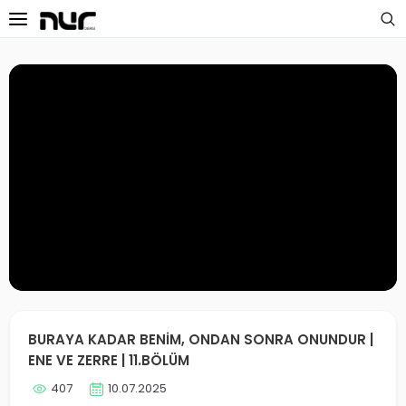
 Sayfa
oloji Dersleri
s Dersleri
 Dersler
ek Dersleri
üntülü Dersler
i Dersler
BURAYA KADAR BENİM, ONDAN SONRA ONUNDUR |
ENE VE ZERRE | 11.BÖLÜM
imler
407
10.07.2025