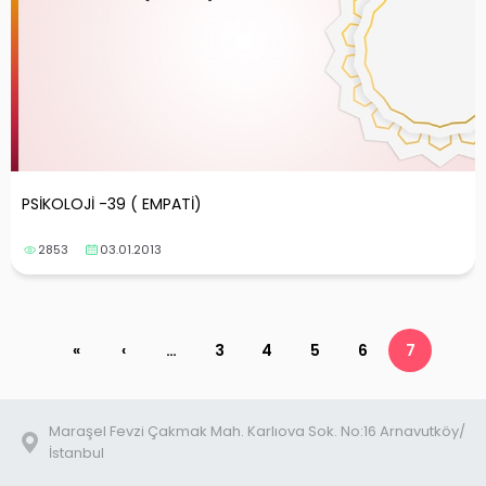
PSİKOLOJİ -39 ( EMPATİ)
2853
03.01.2013
«
‹
…
3
4
5
6
7
Maraşel Fevzi Çakmak Mah. Karlıova Sok. No:16 Arnavutköy/
İstanbul